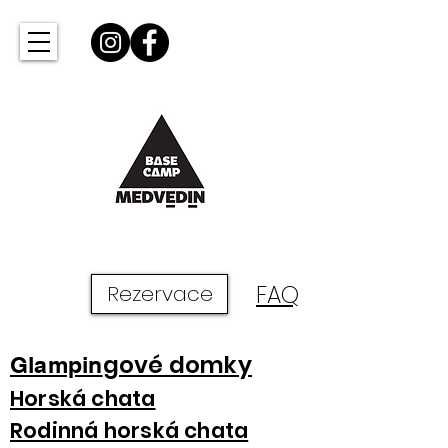
Rezervace
FAQ
gové domky
Glampin
Horská chata
Rodinná horská chata